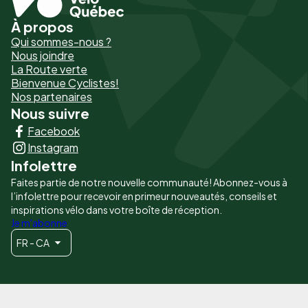
À propos
Pied
Qui sommes-nous ?
de
Nous joindre
La Route verte
page
Bienvenue Cyclistes!
-
Nos partenaires
Nous suivre
Liens
Facebook
principaux
Instagram
Infolettre
Faites partie de notre nouvelle communauté! Abonnez-vous à
l’infolettre pour recevoir en primeur nouveautés, conseils et
inspirations vélo dans votre boîte de réception.
Je m'abonne
FR - CA