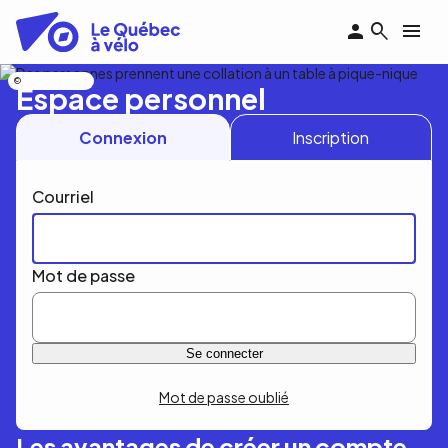
Aller
au
contenu
principal
Nicolas Bourdeau
Espace personnel
Connexion
Inscription
Courriel
Mot de passe
Mot de passe oublié
Les avantages de créer un compte