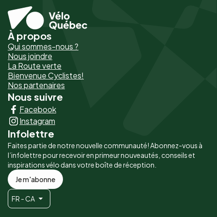
À propos
Pied
Qui sommes-nous ?
de
Nous joindre
La Route verte
page
Bienvenue Cyclistes!
-
Nos partenaires
Nous suivre
Liens
Facebook
principaux
Instagram
Infolettre
Faites partie de notre nouvelle communauté! Abonnez-vous à
l’infolettre pour recevoir en primeur nouveautés, conseils et
inspirations vélo dans votre boîte de réception.
Je m'abonne
FR - CA