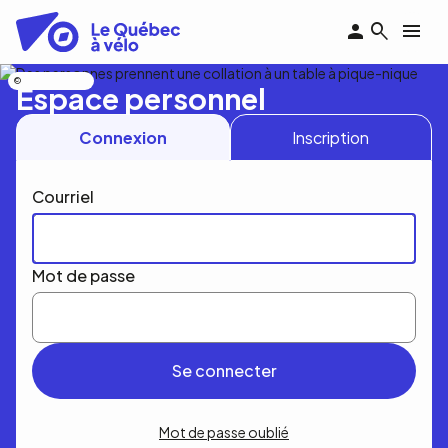
Aller
au
contenu
principal
Nicolas Bourdeau
Espace personnel
Connexion
Inscription
Courriel
Mot de passe
Mot de passe oublié