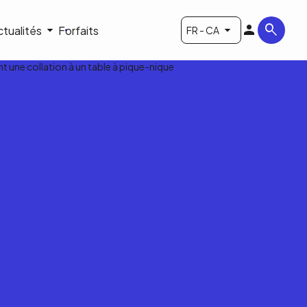
ctualités
Forfaits
FR - CA