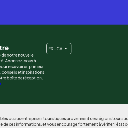
tre
FR - CA
e de notre nouvelle
é! Abonnez-vous à
 pour recevoir en primeur
conseils et inspirations
otre boîte de réception.
e
bles ou aux entreprises touristiques proviennent des régions tourist
e de ces informations, et vous encourage fortement à vérifier l'état d