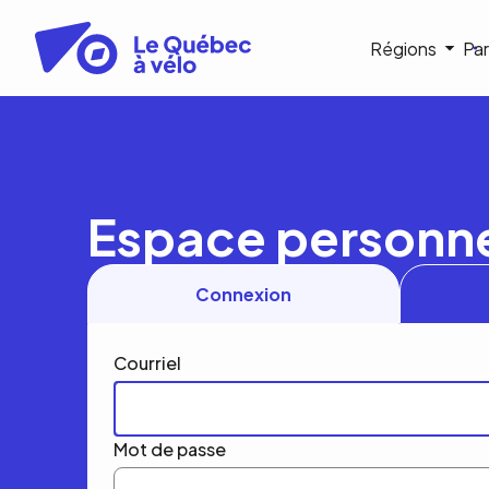
Aller
au
Navigat
Régions
Par
contenu
principal
princip
Espace personn
Connexion
Courriel
Mot de passe