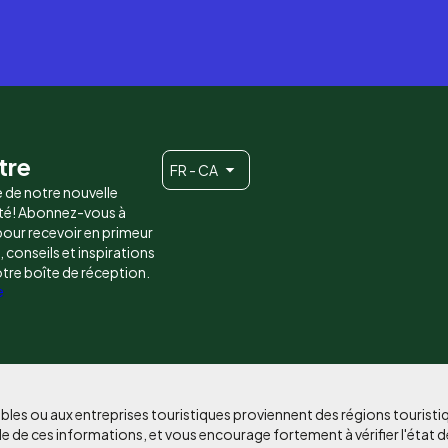
tre
FR - CA
e de notre nouvelle
é! Abonnez-vous à
 pour recevoir en primeur
conseils et inspirations
otre boîte de réception.
e
bles ou aux entreprises touristiques proviennent des régions tourist
e de ces informations, et vous encourage fortement à vérifier l'état d