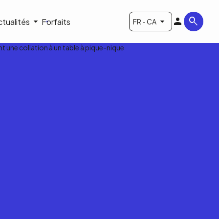
ctualités
Forfaits
FR - CA