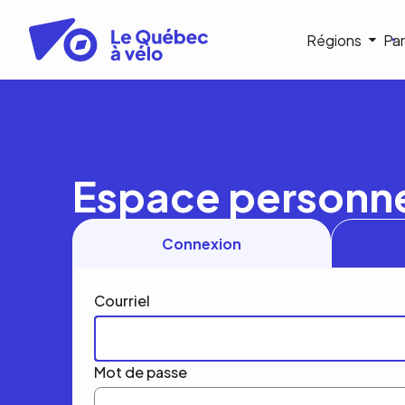
Aller
au
Navigat
Régions
Par
contenu
principal
princip
Espace personn
Connexion
Courriel
Mot de passe