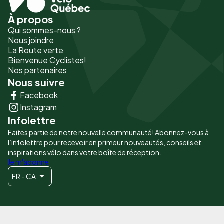
À propos
Pied
Qui sommes-nous ?
de
Nous joindre
La Route verte
page
Bienvenue Cyclistes!
-
Nos partenaires
Nous suivre
Liens
Facebook
principaux
Instagram
Infolettre
Faites partie de notre nouvelle communauté! Abonnez-vous à
l’infolettre pour recevoir en primeur nouveautés, conseils et
inspirations vélo dans votre boîte de réception.
Je m'abonne
FR - CA