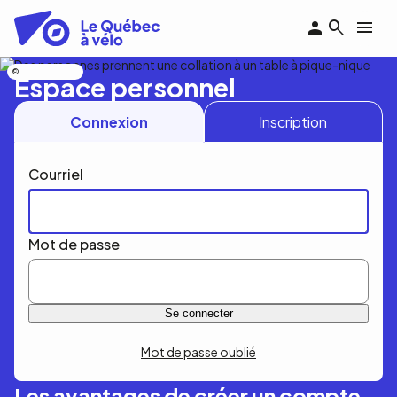
Aller
au
contenu
principal
Nicolas Bourdeau
Espace personnel
Connexion
Inscription
Courriel
Mot de passe
Mot de passe oublié
Les avantages de créer un compte