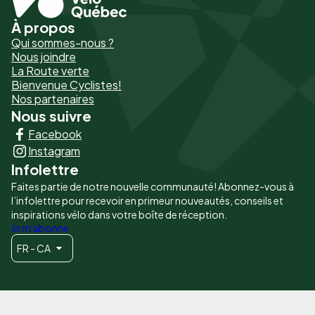
À propos
Pied
Qui sommes-nous ?
de
Nous joindre
La Route verte
page
Bienvenue Cyclistes!
-
Nos partenaires
Nous suivre
Liens
Facebook
principaux
Instagram
Infolettre
Faites partie de notre nouvelle communauté! Abonnez-vous à
l’infolettre pour recevoir en primeur nouveautés, conseils et
inspirations vélo dans votre boîte de réception.
Je m'abonne
FR - CA