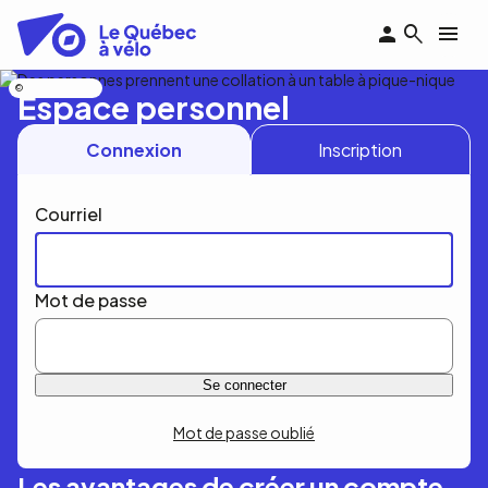
Aller
au
contenu
principal
Nicolas Bourdeau
Espace personnel
Connexion
Inscription
Courriel
Mot de passe
Mot de passe oublié
Les avantages de créer un compte