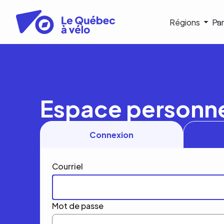
Aller
au
Navigat
Régions
Par
contenu
principal
princip
Espace personn
Connexion
Courriel
Mot de passe