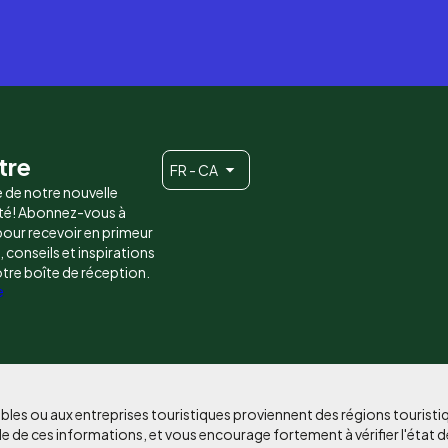
tre
FR - CA
e de notre nouvelle
é! Abonnez-vous à
 pour recevoir en primeur
conseils et inspirations
otre boîte de réception.
e
bles ou aux entreprises touristiques proviennent des régions tourist
e de ces informations, et vous encourage fortement à vérifier l'état d