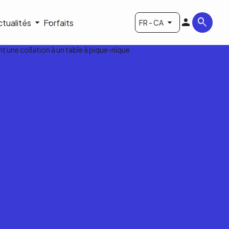
ctualités
Forfaits
FR - CA