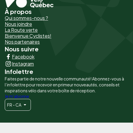
À propos
Pied
Qui sommes-nous ?
de
Nous joindre
La Route verte
page
Bienvenue Cyclistes!
-
Nos partenaires
Nous suivre
Liens
Facebook
principaux
Instagram
Infolettre
Faites partie de notre nouvelle communauté! Abonnez-vous à
l’infolettre pour recevoir en primeur nouveautés, conseils et
inspirations vélo dans votre boîte de réception.
Je m'abonne
FR - CA