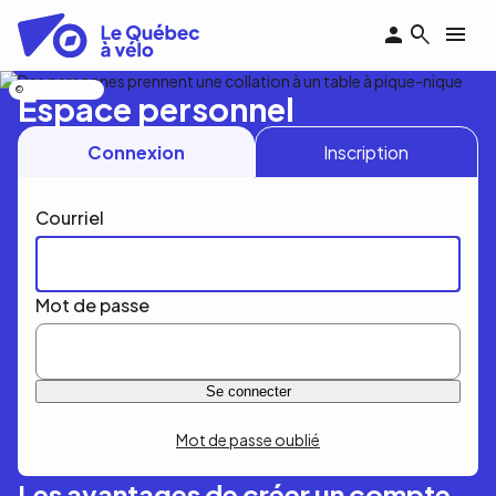
Aller
au
contenu
principal
Nicolas Bourdeau
Espace personnel
Connexion
Inscription
Courriel
Mot de passe
Mot de passe oublié
Les avantages de créer un compte