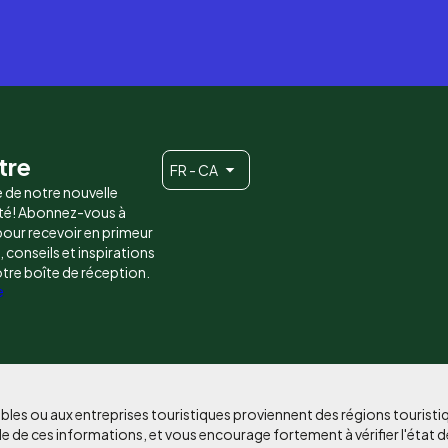
tre
FR - CA
e de notre nouvelle
é! Abonnez-vous à
 pour recevoir en primeur
conseils et inspirations
otre boîte de réception.
e
bles ou aux entreprises touristiques proviennent des régions tourist
e de ces informations, et vous encourage fortement à vérifier l'état d