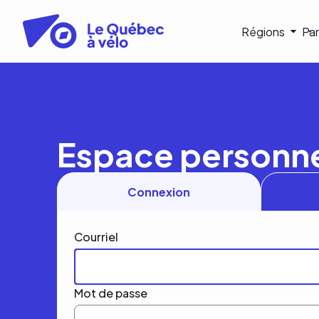
Aller
au
Navigat
Régions
Par
contenu
principal
princip
Espace personn
Connexion
Courriel
Mot de passe