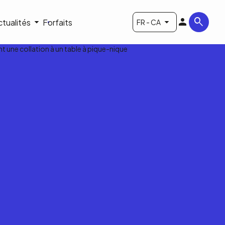
ctualités
Forfaits
FR - CA