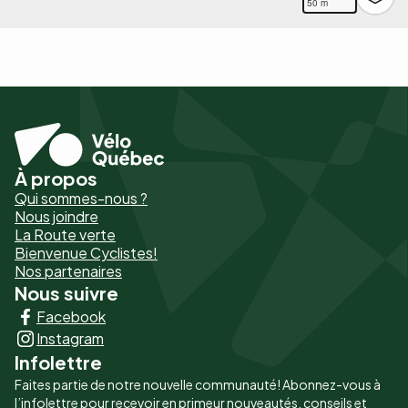
50 m
À propos
Pied
Qui sommes-nous ?
de
Nous joindre
La Route verte
page
Bienvenue Cyclistes!
-
Nos partenaires
Nous suivre
Liens
Facebook
principaux
Instagram
Infolettre
Faites partie de notre nouvelle communauté! Abonnez-vous à
l’infolettre pour recevoir en primeur nouveautés, conseils et