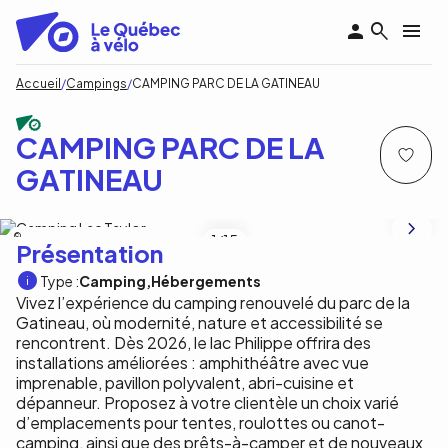
Aller
au
contenu
principal
Fil
Accueil
Campings
CAMPING PARC DE LA GATINEAU
d'Ariane
CAMPING PARC DE LA
GATINEAU
Commission de la capitale nationale
1
/15
Présentation
Type :
Camping
Hébergements
Vivez l’expérience du camping renouvelé du parc de la
Gatineau, où modernité, nature et accessibilité se
rencontrent. Dès 2026, le lac Philippe offrira des
installations améliorées : amphithéâtre avec vue
imprenable, pavillon polyvalent, abri-cuisine et
dépanneur. Proposez à votre clientèle un choix varié
d’emplacements pour tentes, roulottes ou canot-
camping, ainsi que des prêts-à-camper et de nouveaux