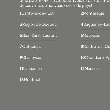
de la plateforme Le Québec à vélo et partez sur d
découverte de nouveaux coins de pays!
Cantons-de-l’Est
Montérégie
Région de Québec
Saguenay-Lac
Bas-Saint-Laurent
Gaspésie
Outaouais
Centre-du-Q
Charlevoix
Chaudière-A
Lanaudière
Mauricie
Montréal