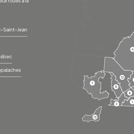
eux roues à la
-Saint-Jean
uébec
ppalaches