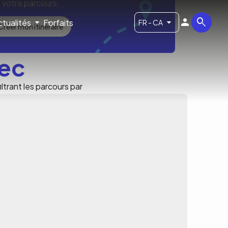
votre parcours.
ctualités
Forfaits
FR - CA
Créer mon itinéraire
bec
ltrant les parcours par
o