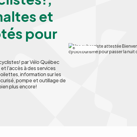
haltes et
tés pour
Nicolas Bourdeau
yclistes! par Vélo Québec
 et l'accès à des services
oilettes, information sur les
curisé, pompe et outillage de
bien plus encore!