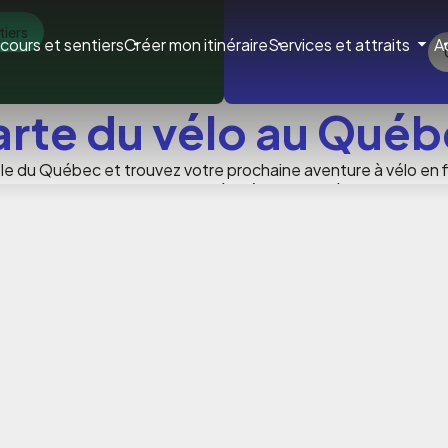
tiers
ion
cours et sentiers
Créer mon itinéraire
Services et attraits
A
ale
rte du vélo au Qué
ble du Québec et trouvez votre prochaine aventure à vélo en fi
pratique, difficulté, thème ou durée.
Parcourez le
Québec à vél