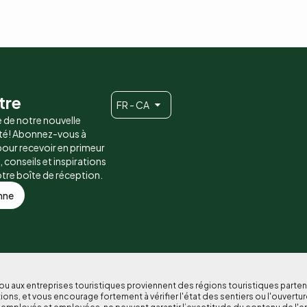
tre
FR - CA
e de notre nouvelle
é! Abonnez-vous à
 pour recevoir en primeur
conseils et inspirations
otre boîte de réception.
nne
 ou aux entreprises touristiques proviennent des régions touristiques part
ons, et vous encourage fortement à vérifier l'état des sentiers ou l'ouvertur