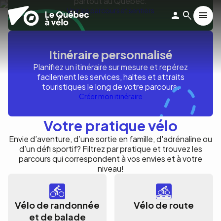
partout au Québec.
Aller
Voir les parcours et sentiers
au
contenu
principal
Itinéraire personnalisé
Planifiez un itinéraire sur mesure et repérez
facilement les services, haltes et attraits
touristiques le long de votre parcours.
Créer mon itinéraire
Parcourez le
Votre pratique vélo
Québec à
Envie d’aventure, d’une sortie en famille, d'adrénaline ou
d’un défi sportif? Filtrez par pratique et trouvez les
vélo
parcours qui correspondent à vos envies et à votre
niveau!
Vélo de randonnée
Vélo de route
et de balade