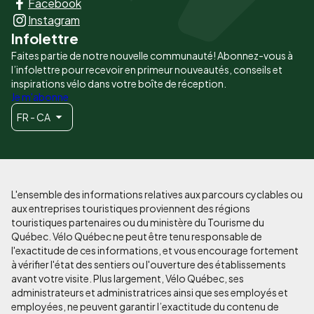
Facebook
principaux
Instagram
Infolettre
Faites partie de notre nouvelle communauté! Abonnez-vous à
l’infolettre pour recevoir en primeur nouveautés, conseils et
inspirations vélo dans votre boîte de réception.
Je m'abonne
FR - CA
L'ensemble des informations relatives aux parcours cyclables ou
aux entreprises touristiques proviennent des régions
touristiques partenaires ou du ministère du Tourisme du
Québec. Vélo Québec ne peut être tenu responsable de
l'exactitude de ces informations, et vous encourage fortement
à vérifier l'état des sentiers ou l'ouverture des établissements
avant votre visite. Plus largement, Vélo Québec, ses
administrateurs et administratrices ainsi que ses employés et
employées, ne peuvent garantir l’exactitude du contenu de